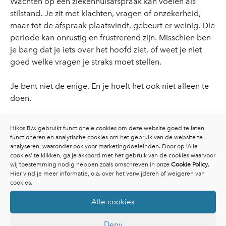
Wachten op een ziekenhuisafspraak kan voelen als
stilstand. Je zit met klachten, vragen of onzekerheid,
maar tot de afspraak plaatsvindt, gebeurt er weinig. Die
periode kan onrustig en frustrerend zijn. Misschien ben
je bang dat je iets over het hoofd ziet, of weet je niet
goed welke vragen je straks moet stellen.
Je bent niet de enige. En je hoeft het ook niet alleen te
doen.
Lees verder
Hikos B.V. gebruikt functionele cookies om deze website goed te laten
functioneren en analytische cookies om het gebruik van de website te
analyseren, waaronder ook voor marketingdoeleinden. Door op ‘Alle
cookies’ te klikken, ga je akkoord met het gebruik van de cookies waarvoor
wij toestemming nodig hebben zoals omschreven in onze
Cookie Policy
.
Hier vind je meer informatie, o.a. over het verwijderen of weigeren van
cookies.
Alle cookies
Deny