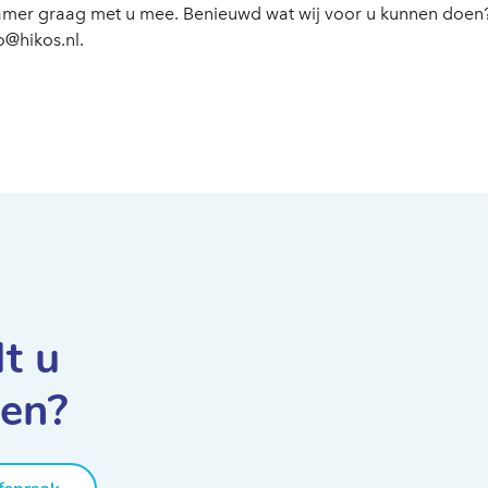
amer graag met u mee. Benieuwd wat wij voor u kunnen doen
o@hikos.nl
.
lt u
nen?