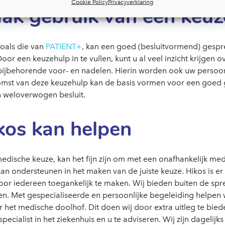
Cookie Policy
Privacyverklaring
aak gebruik van een keu
zoals die van
PATIENT+
, kan een goed (besluitvormend) gespre
or een keuzehulp in te vullen, kunt u al veel inzicht krijgen 
bijbehorende voor- en nadelen. Hierin worden ook uw persoo
st van deze keuzehulp kan de basis vormen voor een goed 
en weloverwogen besluit.
kos kan helpen
 medische keuze, kan het fijn zijn om met een onafhankelijk medi
kan ondersteunen in het maken van de juiste keuze. Hikos is e
 voor iedereen toegankelijk te maken. Wij bieden buiten de sp
en. Met gespecialiseerde en persoonlijke begeleiding helpen w
r het medische doolhof. Dit doen wij door extra uitleg te biede
specialist in het ziekenhuis en u te adviseren. Wij zijn dagelij