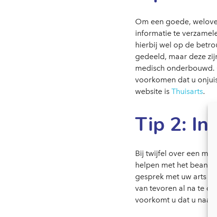
Om een goede, welover
informatie te verzamel
hierbij wel op de betr
gedeeld, maar deze zij
medisch onderbouwd. Ch
voorkomen dat u onjui
website is
Thuisarts
.
Tip 2: In
Bij twijfel over een me
helpen met het beantw
gesprek met uw arts ni
van tevoren al na te de
voorkomt u dat u naar