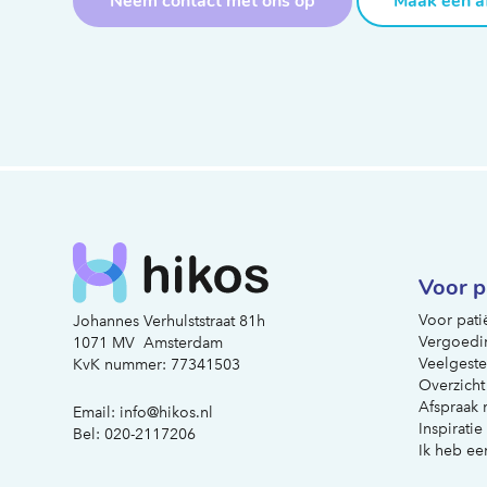
Neem contact met ons op
Maak een a
Voor p
Voor pati
Johannes Verhulststraat 81h
Vergoedi
1071 MV Amsterdam
Veelgeste
KvK nummer: 77341503
Overzicht
Afspraak
Email:
info@hikos.nl
Inspiratie
Bel:
020-2117206
Ik heb ee