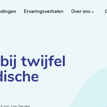
edingen
Ervaringsverhalen
Over ons
ij twijfel
dische
t op uw leven