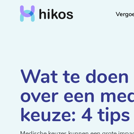
Vergo
Wat te doen b
over een me
keuze: 4 tips
Medische keuzes kunnen een grote impac