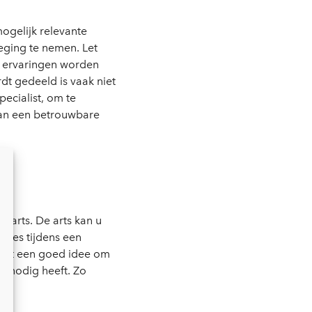
ogelijk relevante
eging te nemen. Let
r ervaringen worden
dt gedeeld is vaak niet
ecialist, om te
van een betrouwbare
isarts. De arts kan u
ees tijdens een
s het een goed idee om
 u nodig heeft. Zo