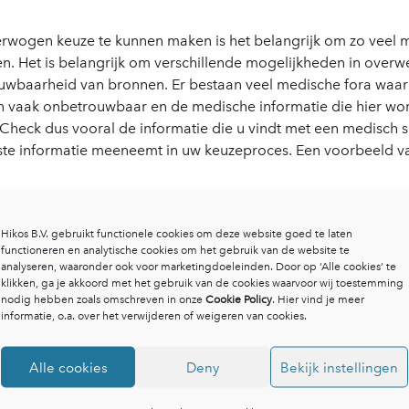
wogen keuze te kunnen maken is het belangrijk om zo veel m
en. Het is belangrijk om verschillende mogelijkheden in overw
ouwbaarheid van bronnen. Er bestaan veel medische fora waa
n vaak onbetrouwbaar en de medische informatie die hier wor
eck dus vooral de informatie die u vindt met een medisch sp
ste informatie meeneemt in uw keuzeproces. Een voorbeeld 
formeer bij uw huisarts
Hikos B.V. gebruikt functionele cookies om deze website goed te laten
functioneren en analytische cookies om het gebruik van de website te
analyseren, waaronder ook voor marketingdoeleinden. Door op ‘Alle cookies’ te
klikken, ga je akkoord met het gebruik van de cookies waarvoor wij toestemming
dische keuze is het verstandig om in gesprek te gaan met uw hu
nodig hebben zoals omschreven in onze
Cookie Policy
. Hier vind je meer
oorden van vragen en meedenken over de mogelijke opties. W
informatie, o.a. over het verwijderen of weigeren van cookies.
et bang om vragen te stellen, hoe simpel ze ook lijken! Ook i
nken over wat u uit de afspraak wilt halen en welke informatie
Alle cookies
Deny
Bekijk instellingen
 buiten loopt met onbeantwoorde vragen.