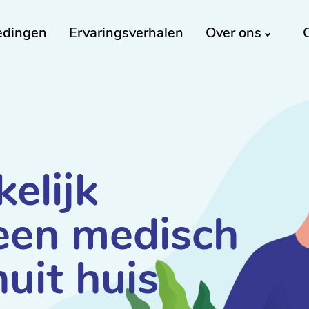
edingen
Ervaringsverhalen
Over ons
elijk
een medisch
nuit huis