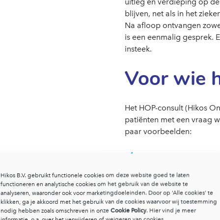
uitleg en verdieping op de 
blijven, net als in het zie
Na afloop ontvangen zowel 
is een eenmalig gesprek. E
insteek.
Voor wie h
Het HOP-consult (Hikos Ona
patiënten met een vraag waa
paar voorbeelden:
Iemand die na een lan
en behoefte heeft aan 
Hikos B.V. gebruikt functionele cookies om deze website goed te laten
functioneren en analytische cookies om het gebruik van de website te
overziet.
analyseren, waaronder ook voor marketingdoeleinden. Door op ‘Alle cookies’ te
klikken, ga je akkoord met het gebruik van de cookies waarvoor wij toestemming
Iemand die is vastgel
nodig hebben zoals omschreven in onze
Cookie Policy
. Hier vind je meer
omdat de klik of het v
informatie, o.a. over het verwijderen of weigeren van cookies.