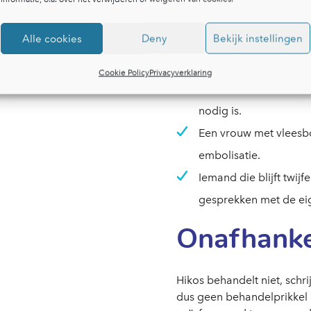
Een patiënte met klach
Alle cookies
Deny
Bekijk instellingen
die in het reguliere tr
overleggen met een ca
Cookie Policy
Privacyverklaring
Iemand die vier cardio
nodig is.
Een vrouw met vleesbo
embolisatie.
Iemand die blijft twi
gesprekken met de ei
Onafhanke
Hikos behandelt niet, schrij
dus geen behandelprikkel d