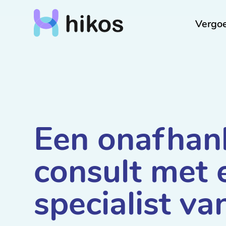
Vergo
Een onafhank
consult met 
specialist va