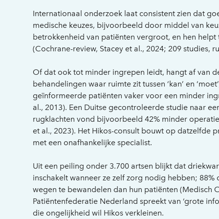
Internationaal onderzoek laat consistent zien dat g
medische keuzes, bijvoorbeeld door middel van keu
betrokkenheid van patiënten vergroot, en hen helpt t
(Cochrane-review, Stacey et al., 2024; 209 studies, 
Of dat ook tot minder ingrepen leidt, hangt af van de 
behandelingen waar ruimte zit tussen ‘kan’ en ‘moet
geïnformeerde patiënten vaker voor een minder ingr
al., 2013). Een Duitse gecontroleerde studie naar ee
rugklachten vond bijvoorbeeld 42% minder operaties
et al., 2023). Het Hikos-consult bouwt op datzelfde 
met een onafhankelijke specialist.
Uit een peiling onder 3.700 artsen blijkt dat driekwa
inschakelt wanneer ze zelf zorg nodig hebben; 88%
wegen te bewandelen dan hun patiënten (Medisch C
Patiëntenfederatie Nederland spreekt van ‘grote info
die ongelijkheid wil Hikos verkleinen.