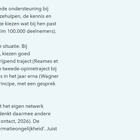
oede ondersteuning bij
zehulpen, de kennis en
e kiezen wat bij hen past
ruim 100.000 deelnemers).
situatie. Bij
’, kiezen goed
ijpend traject (Reames et
n tweede-opinietraject bij
 in het jaar erna (Wagner
principe, met een gesprek
rt het eigen netwerk
 denkt daarmee andere
ontact, 2026). De
rmatieongelijkheid’. Juist