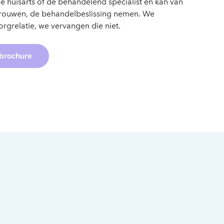
e huisarts of de behandelend specialist en kan van
rtrouwen, de behandelbeslissing nemen. We
rgrelatie, we vervangen die niet.
 brochure