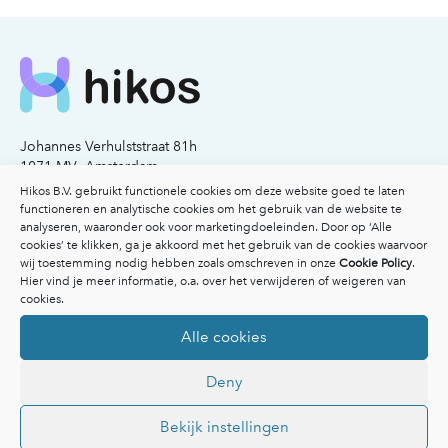
Johannes Verhulststraat 81h
1071 MV Amsterdam
KvK nummer: 77341503
Hikos B.V. gebruikt functionele cookies om deze website goed te laten
functioneren en analytische cookies om het gebruik van de website te
analyseren, waaronder ook voor marketingdoeleinden. Door op ‘Alle
Email:
info@hikos.nl
cookies’ te klikken, ga je akkoord met het gebruik van de cookies waarvoor
Bel:
020-2117206
wij toestemming nodig hebben zoals omschreven in onze
Cookie Policy
.
Hier vind je meer informatie, o.a. over het verwijderen of weigeren van
Voor patiënten
cookies.
Voor patiënten
Alle cookies
Vergoedingen
Veelgestelde vragen
Deny
Overzicht specialisten
Afspraak maken
Inspiratie
Bekijk instellingen
Ik heb een klacht