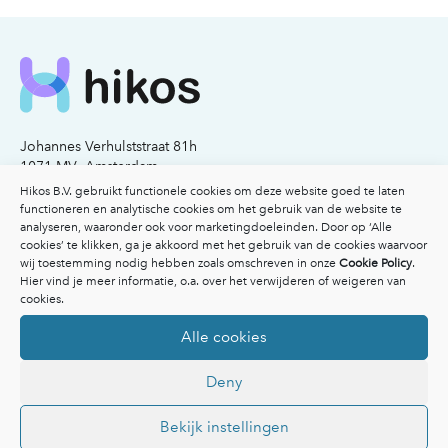
Johannes Verhulststraat 81h
1071 MV Amsterdam
KvK nummer: 77341503
Hikos B.V. gebruikt functionele cookies om deze website goed te laten
functioneren en analytische cookies om het gebruik van de website te
analyseren, waaronder ook voor marketingdoeleinden. Door op ‘Alle
Email:
info@hikos.nl
cookies’ te klikken, ga je akkoord met het gebruik van de cookies waarvoor
Bel:
020-2117206
wij toestemming nodig hebben zoals omschreven in onze
Cookie Policy
.
Hier vind je meer informatie, o.a. over het verwijderen of weigeren van
Voor patiënten
cookies.
Voor patiënten
Alle cookies
Vergoedingen
Veelgestelde vragen
Deny
Overzicht specialisten
Afspraak maken
Inspiratie
Bekijk instellingen
Ik heb een klacht