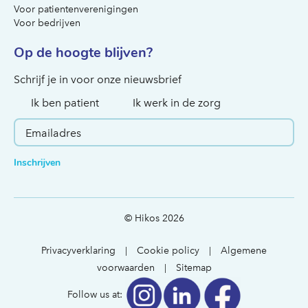
Voor patientenverenigingen
Voor bedrijven
Op de hoogte blijven?
Hoe kunnen we je helpen?
Schrijf je in voor onze nieuwsbrief
Ik ben patient
Ik werk in de zorg
Inschrijven
© Hikos 2026
Privacyverklaring
Cookie policy
Algemene
|
|
voorwaarden
Sitemap
|
Follow us at: