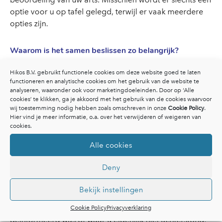
optie voor u op tafel gelegd, terwijl er vaak meerdere
opties zijn.
Waarom is het samen beslissen zo belangrijk?
Alle belangrijke beslissingen die een grote invloed
Hikos B.V. gebruikt functionele cookies om deze website goed te laten
hebben op ons leven, nemen we normaal gesproken
functioneren en analytische cookies om het gebruik van de website te
zelf. Het is dan ook niet meer dan logisch dat u wilt
analyseren, waaronder ook voor marketingdoeleinden. Door op ‘Alle
cookies’ te klikken, ga je akkoord met het gebruik van de cookies waarvoor
beslissen welke behandeling u ondergaat. Toch worden
wij toestemming nodig hebben zoals omschreven in onze
Cookie Policy
.
deze beslissingen van oudsher vaak door de
Hier vind je meer informatie, o.a. over het verwijderen of weigeren van
behandelend arts genomen zonder dat de patiënt veel
cookies.
inspraak heeft. Dit roept bij velen gevoelens van twijfel,
Alle cookies
frustratie en zelfs angst op. Gelukkig is er steeds meer
aandacht voor Samen Beslissen: u neemt samen met uw
Deny
arts een medische beslissing. Een second opinion light
kan u bij dit besluitvormingsproces helpen. Samen een
Bekijk instellingen
medische beslissing nemen kan spijt achteraf
voorkomen. Een behandeling waar u niet goed over
Cookie Policy
Privacyverklaring
geïnformeerd was of waar u eigenlijk niet achterstond,