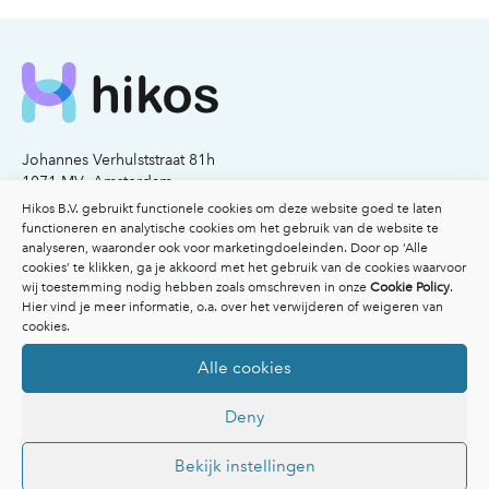
Johannes Verhulststraat 81h
1071 MV Amsterdam
KvK nummer: 77341503
Hikos B.V. gebruikt functionele cookies om deze website goed te laten
functioneren en analytische cookies om het gebruik van de website te
analyseren, waaronder ook voor marketingdoeleinden. Door op ‘Alle
Email:
info@hikos.nl
cookies’ te klikken, ga je akkoord met het gebruik van de cookies waarvoor
Bel:
020-2117206
wij toestemming nodig hebben zoals omschreven in onze
Cookie Policy
.
Hier vind je meer informatie, o.a. over het verwijderen of weigeren van
Voor patiënten
cookies.
Voor patiënten
Alle cookies
Vergoedingen
Veelgestelde vragen
Deny
Overzicht specialisten
Afspraak maken
Inspiratie
Bekijk instellingen
Ik heb een klacht