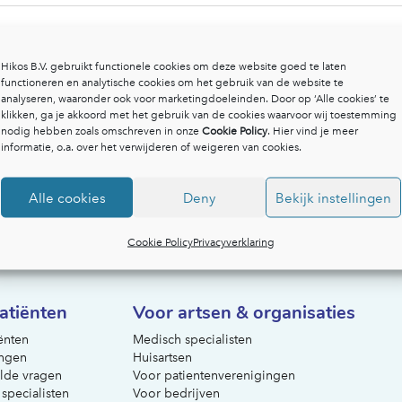
Hikos B.V. gebruikt functionele cookies om deze website goed te laten
functioneren en analytische cookies om het gebruik van de website te
analyseren, waaronder ook voor marketingdoeleinden. Door op ‘Alle cookies’ te
klikken, ga je akkoord met het gebruik van de cookies waarvoor wij toestemming
nodig hebben zoals omschreven in onze
Cookie Policy
. Hier vind je meer
informatie, o.a. over het verwijderen of weigeren van cookies.
Alle cookies
Deny
Bekijk instellingen
Cookie Policy
Privacyverklaring
atiënten
Voor artsen & organisaties
ënten
Medisch specialisten
ngen
Huisartsen
lde vragen
Voor patientenverenigingen
 specialisten
Voor bedrijven