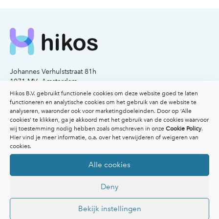
Johannes Verhulststraat 81h
1071 MV Amsterdam
KvK nummer: 77341503
Hikos B.V. gebruikt functionele cookies om deze website goed te laten
functioneren en analytische cookies om het gebruik van de website te
analyseren, waaronder ook voor marketingdoeleinden. Door op ‘Alle
Email:
info@hikos.nl
cookies’ te klikken, ga je akkoord met het gebruik van de cookies waarvoor
Bel:
020-2117206
wij toestemming nodig hebben zoals omschreven in onze
Cookie Policy
.
Hier vind je meer informatie, o.a. over het verwijderen of weigeren van
Voor patiënten
cookies.
Voor patiënten
Alle cookies
Vergoedingen
Veelgestelde vragen
Deny
Overzicht specialisten
Afspraak maken
Inspiratie
Bekijk instellingen
Ik heb een klacht