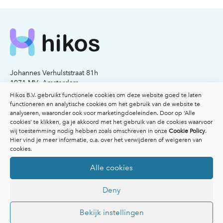
Johannes Verhulststraat 81h
1071 MV Amsterdam
KvK nummer: 77341503
Hikos B.V. gebruikt functionele cookies om deze website goed te laten
functioneren en analytische cookies om het gebruik van de website te
analyseren, waaronder ook voor marketingdoeleinden. Door op ‘Alle
Email:
info@hikos.nl
cookies’ te klikken, ga je akkoord met het gebruik van de cookies waarvoor
Bel:
020-2117206
wij toestemming nodig hebben zoals omschreven in onze
Cookie Policy
.
Hier vind je meer informatie, o.a. over het verwijderen of weigeren van
Voor patiënten
cookies.
Voor patiënten
Alle cookies
Vergoedingen
Veelgestelde vragen
Deny
Overzicht specialisten
Afspraak maken
Inspiratie
Bekijk instellingen
Ik heb een klacht