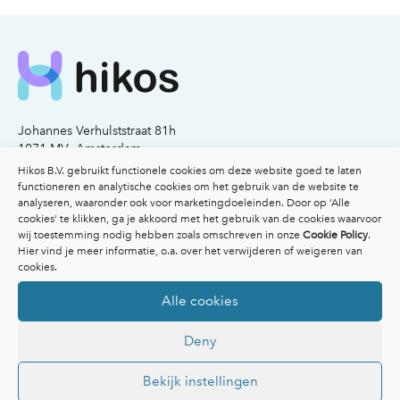
Johannes Verhulststraat 81h
1071 MV Amsterdam
KvK nummer: 77341503
Hikos B.V. gebruikt functionele cookies om deze website goed te laten
functioneren en analytische cookies om het gebruik van de website te
analyseren, waaronder ook voor marketingdoeleinden. Door op ‘Alle
Email:
info@hikos.nl
cookies’ te klikken, ga je akkoord met het gebruik van de cookies waarvoor
Bel:
020-2117206
wij toestemming nodig hebben zoals omschreven in onze
Cookie Policy
.
Hier vind je meer informatie, o.a. over het verwijderen of weigeren van
Voor patiënten
cookies.
Voor patiënten
Alle cookies
Vergoedingen
Veelgestelde vragen
Deny
Overzicht specialisten
Afspraak maken
Inspiratie
Bekijk instellingen
Ik heb een klacht