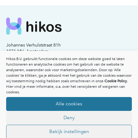
Johannes Verhulststraat 81h
1071 MV Amsterdam
KvK nummer: 77341503
Hikos B.V. gebruikt functionele cookies om deze website goed te laten
functioneren en analytische cookies om het gebruik van de website te
analyseren, waaronder ook voor marketingdoeleinden. Door op ‘Alle
Email:
info@hikos.nl
cookies’ te klikken, ga je akkoord met het gebruik van de cookies waarvoor
Bel:
020-2117206
wij toestemming nodig hebben zoals omschreven in onze
Cookie Policy
.
Hier vind je meer informatie, o.a. over het verwijderen of weigeren van
Voor patiënten
cookies.
Voor patiënten
Alle cookies
Vergoedingen
Veelgestelde vragen
Deny
Overzicht specialisten
Afspraak maken
Inspiratie
Bekijk instellingen
Ik heb een klacht