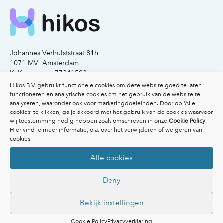
Johannes Verhulststraat 81h
1071 MV Amsterdam
KvK nummer: 77341503
Hikos B.V. gebruikt functionele cookies om deze website goed te laten
functioneren en analytische cookies om het gebruik van de website te
Email:
info@hikos.nl
analyseren, waaronder ook voor marketingdoeleinden. Door op ‘Alle
Bel:
020-2117206
cookies’ te klikken, ga je akkoord met het gebruik van de cookies waarvoor
wij toestemming nodig hebben zoals omschreven in onze
Cookie Policy
.
Voor patiënten
Hier vind je meer informatie, o.a. over het verwijderen of weigeren van
cookies.
Voor patiënten
Vergoedingen
Alle cookies
Veelgestelde vragen
Overzicht specialisten
Deny
Afspraak maken
Inspiratie
Ik heb een klacht
Bekijk instellingen
Voor artsen & organisaties
Cookie Policy
Privacyverklaring