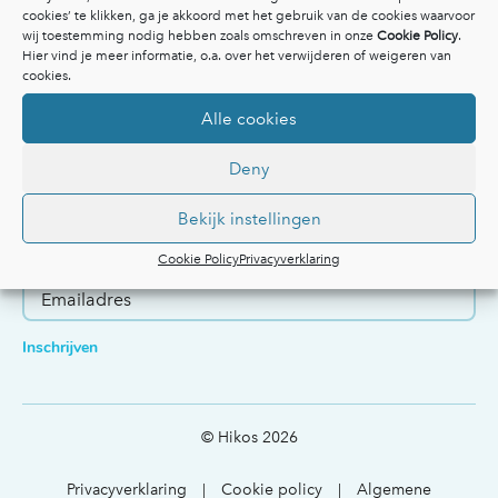
cookies’ te klikken, ga je akkoord met het gebruik van de cookies waarvoor
Voor artsen & organisaties
wij toestemming nodig hebben zoals omschreven in onze
Cookie Policy
.
Medisch specialisten
Hier vind je meer informatie, o.a. over het verwijderen of weigeren van
cookies.
Huisartsen
Voor patientenverenigingen
Alle cookies
Voor bedrijven
Op de hoogte blijven?
Deny
Hoe kunnen we je helpen?
Schrijf je in voor onze nieuwsbrief
Bekijk instellingen
Ik ben patient
Ik werk in de zorg
Cookie Policy
Privacyverklaring
Inschrijven
© Hikos 2026
Privacyverklaring
Cookie policy
Algemene
|
|