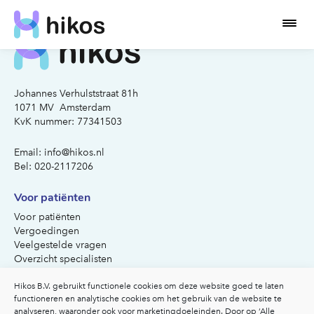
Johannes Verhulststraat 81h
1071 MV Amsterdam
KvK nummer: 77341503
Email:
info@hikos.nl
Bel:
020-2117206
Voor patiënten
Voor patiënten
Vergoedingen
Veelgestelde vragen
Overzicht specialisten
Afspraak maken
Hikos B.V. gebruikt functionele cookies om deze website goed te laten
Inspiratie
functioneren en analytische cookies om het gebruik van de website te
Ik heb een klacht
analyseren, waaronder ook voor marketingdoeleinden. Door op ‘Alle