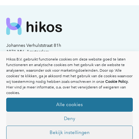
Johannes Verhulststraat 81h
1071 MV Amsterdam
KvK nummer: 77341503
Hikos B.V. gebruikt functionele cookies om deze website goed te laten
functioneren en analytische cookies om het gebruik van de website te
analyseren, waaronder ook voor marketingdoeleinden. Door op ‘Alle
Email:
info@hikos.nl
cookies’ te klikken, ga je akkoord met het gebruik van de cookies waarvoor
Bel:
020-2117206
wij toestemming nodig hebben zoals omschreven in onze
Cookie Policy
.
Hier vind je meer informatie, o.a. over het verwijderen of weigeren van
Voor patiënten
cookies.
Voor patiënten
Alle cookies
Vergoedingen
Veelgestelde vragen
Deny
Overzicht specialisten
Afspraak maken
Inspiratie
Bekijk instellingen
Ik heb een klacht