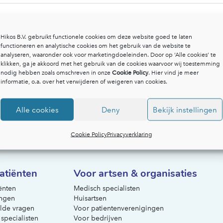
Hikos B.V. gebruikt functionele cookies om deze website goed te laten
functioneren en analytische cookies om het gebruik van de website te
analyseren, waaronder ook voor marketingdoeleinden. Door op ‘Alle cookies’ te
klikken, ga je akkoord met het gebruik van de cookies waarvoor wij toestemming
nodig hebben zoals omschreven in onze
Cookie Policy
. Hier vind je meer
informatie, o.a. over het verwijderen of weigeren van cookies.
Alle cookies
Deny
Bekijk instellingen
Cookie Policy
Privacyverklaring
atiënten
Voor artsen & organisaties
ënten
Medisch specialisten
ngen
Huisartsen
lde vragen
Voor patientenverenigingen
 specialisten
Voor bedrijven