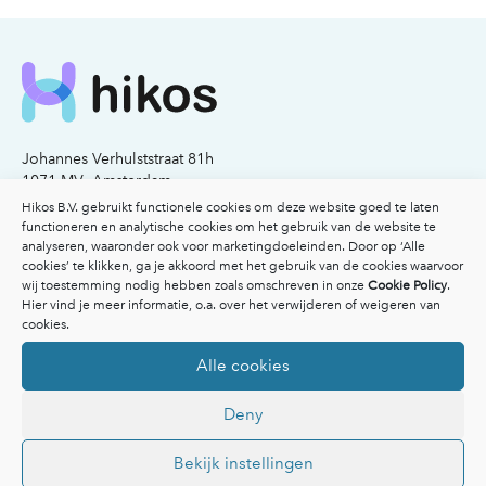
Johannes Verhulststraat 81h
1071 MV Amsterdam
KvK nummer: 77341503
Hikos B.V. gebruikt functionele cookies om deze website goed te laten
functioneren en analytische cookies om het gebruik van de website te
analyseren, waaronder ook voor marketingdoeleinden. Door op ‘Alle
Email:
info@hikos.nl
cookies’ te klikken, ga je akkoord met het gebruik van de cookies waarvoor
Bel:
020-2117206
wij toestemming nodig hebben zoals omschreven in onze
Cookie Policy
.
Hier vind je meer informatie, o.a. over het verwijderen of weigeren van
Voor patiënten
cookies.
Voor patiënten
Alle cookies
Vergoedingen
Veelgestelde vragen
Deny
Overzicht specialisten
Afspraak maken
Inspiratie
Bekijk instellingen
Ik heb een klacht