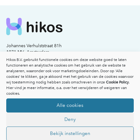
Johannes Verhulststraat 81h
1071 MV Amsterdam
KvK nummer: 77341503
Hikos B.V. gebruikt functionele cookies om deze website goed te laten
functioneren en analytische cookies om het gebruik van de website te
analyseren, waaronder ook voor marketingdoeleinden. Door op ‘Alle
Email:
info@hikos.nl
cookies’ te klikken, ga je akkoord met het gebruik van de cookies waarvoor
Bel:
020-2117206
wij toestemming nodig hebben zoals omschreven in onze
Cookie Policy
.
Hier vind je meer informatie, o.a. over het verwijderen of weigeren van
Voor patiënten
cookies.
Voor patiënten
Alle cookies
Vergoedingen
Veelgestelde vragen
Deny
Overzicht specialisten
Afspraak maken
Inspiratie
Bekijk instellingen
Ik heb een klacht