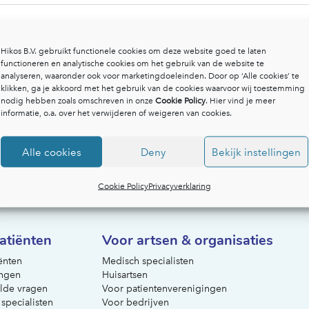
Hikos B.V. gebruikt functionele cookies om deze website goed te laten
functioneren en analytische cookies om het gebruik van de website te
analyseren, waaronder ook voor marketingdoeleinden. Door op ‘Alle cookies’ te
klikken, ga je akkoord met het gebruik van de cookies waarvoor wij toestemming
nodig hebben zoals omschreven in onze
Cookie Policy
. Hier vind je meer
informatie, o.a. over het verwijderen of weigeren van cookies.
Alle cookies
Deny
Bekijk instellingen
Cookie Policy
Privacyverklaring
atiënten
Voor artsen & organisaties
ënten
Medisch specialisten
ngen
Huisartsen
lde vragen
Voor patientenverenigingen
 specialisten
Voor bedrijven