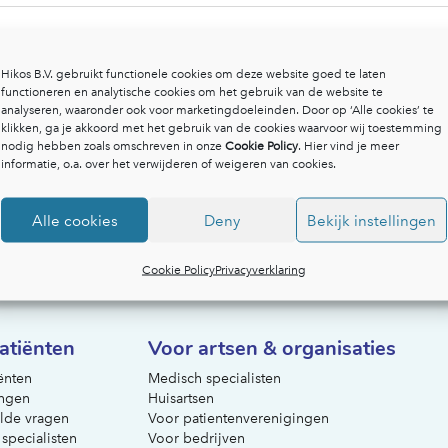
Hikos B.V. gebruikt functionele cookies om deze website goed te laten
functioneren en analytische cookies om het gebruik van de website te
analyseren, waaronder ook voor marketingdoeleinden. Door op ‘Alle cookies’ te
klikken, ga je akkoord met het gebruik van de cookies waarvoor wij toestemming
nodig hebben zoals omschreven in onze
Cookie Policy
. Hier vind je meer
informatie, o.a. over het verwijderen of weigeren van cookies.
Alle cookies
Deny
Bekijk instellingen
Cookie Policy
Privacyverklaring
atiënten
Voor artsen & organisaties
ënten
Medisch specialisten
ngen
Huisartsen
lde vragen
Voor patientenverenigingen
 specialisten
Voor bedrijven